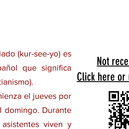
ado (kur-see-yo) es
Not rece
añol que significa
Click here or
tianismo).
ienza el jueves por
el domingo. Durante
 asistentes viven y