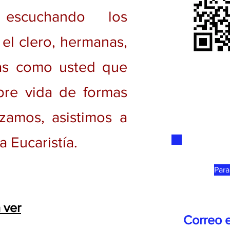
 escuchando los
el clero, hermanas,
as como usted que
bre vida de formas
zamos, asistimos a
 Eucaristía.
Para
 ver
Correo e