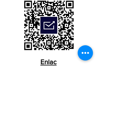
Enlac
es
Movimiento Nacional de Cursillos
Cursillo Región V
EWTN en Cursillo parte 1
EWTN en Cursillo parte 2
USCCB