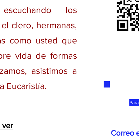
 escuchando los
el clero, hermanas,
as como usted que
bre vida de formas
zamos, asistimos a
 Eucaristía.
Para
 ver
Correo e