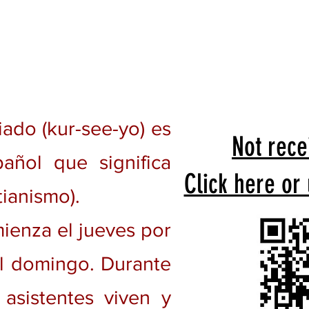
ado (kur-see-yo) es
Not rece
añol que significa
Click here or
tianismo).
ienza el jueves por
el domingo. Durante
 asistentes viven y