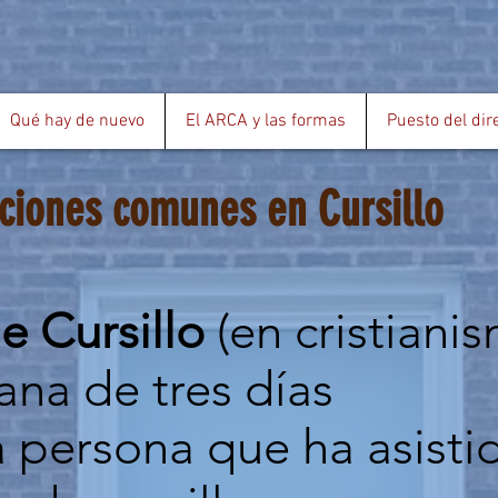
Qué hay de nuevo
El ARCA y las formas
Puesto del dir
iciones comunes en Cursillo
e Cursillo
(en cristianis
ana de tres días
 persona que ha asisti