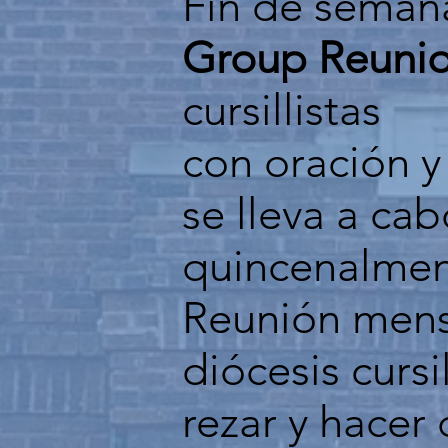
Fin de semana
Group Reuni
cursillistas
con oración y
se lleva a c
quincenalme
Reunión men
diócesis cursi
rezar y hacer 