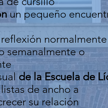
 de cursillo
on
un pequeño encuent
 reflexión normalmente
abo semanalmente o
nte
sual
de la Escuela de L
llistas de ancho a
crecer su relación