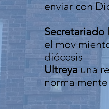
enviar con Di
Secretariado
l
el movimiento
diócesis
Ultreya
una re
normalmente s