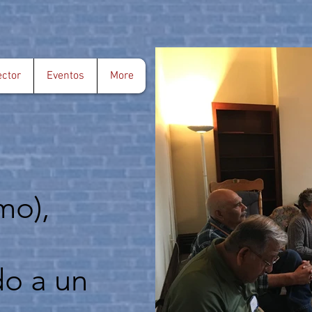
ector
Eventos
More
mo),
do a un